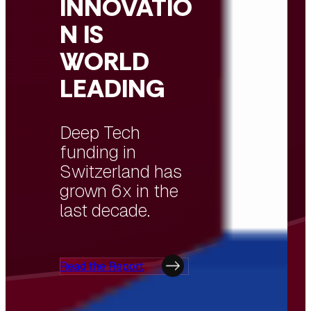
INNOVATIO
N IS
WORLD
LEADING
Switzerland has
the highest
density of AI
talent in Europe.
Read the Report